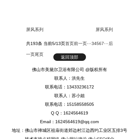
屏风系列
屏风系列
共193条 当前5/13页
首页
前一页
···
3
4
5
6
7
···
后
一页
尾页
返回顶部
佛山市美黛尔卫浴有限公司 @版权所有
联系人：洪先生
联系电话：13433236172
联系人：苏小姐
联系电话：15158558505
Q Q：1624564619
Email：1624564619@qq.com
地址：佛山市禅城区祖庙街道郊边村江边西约工业区五排3号