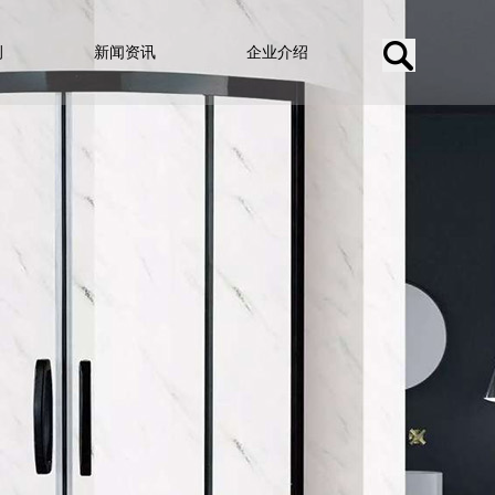
例
新闻资讯
企业介绍